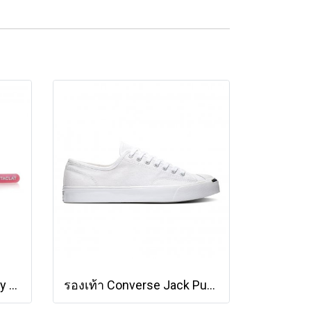
Rastaclat Classic - Hazey Hues - Mist [11200185]
รองเท้า Converse Jack Purcell Cotton Ox - White [164057CWW]