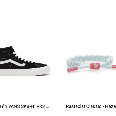
รองเท้า VANS SK8-HI VR3 - Black/Marshmallow [VN0005UN1KP]