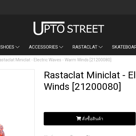
SKATEBOA
 SHOES
ACCESSORIES
RASTACLAT
astaclat Miniclat - Electric Waves - Warm Winds [21200080]
Rastaclat Miniclat - 
Winds [21200080]
สั่งซื้อสินค้า