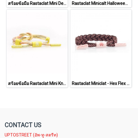
สร้อยข้อมือ Rastaclat Mini Desert Haze Collection - Chakra [RCW001CHKA]
Rastaclat Minicalt Halloween Monster Pack Wolfie [21400020]
สร้อยข้อมือ Rastaclat Mini Knotaclat - Desert Haze Collection Journey [21200007YWPR]
Rastaclat Miniclat - Hex Flex - Velocity [21200053]
CONTACT US
UPTOSTREET (อัพ-ทู-สตรีท)