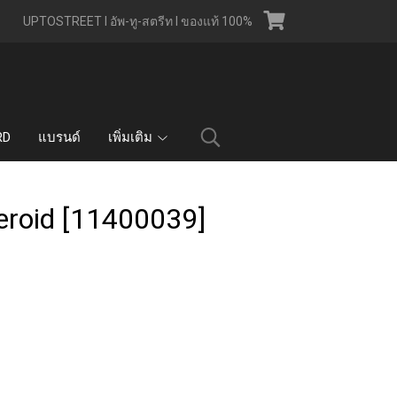
UPTOSTREET l อัพ-ทู-สตรีท l ของแท้ 100%
RD
แบรนด์
เพิ่มเติม
eroid [11400039]