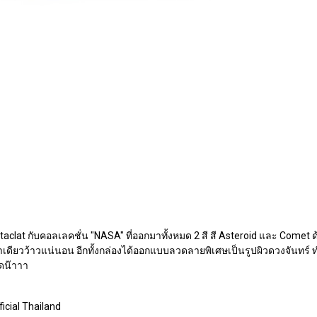
staclat กับคอลเลคชั่น "NASA" ที่ออกมาทั้งหมด 2 สี สี Asteroid และ Com
คำเดียวว้าวแน่นอน อีกทั้งกล่องได้ออกแบบลวดลายพิเศษเป็นรูปผิวดวงจันทร์ ท
ดน๊าาา
icial Thailand