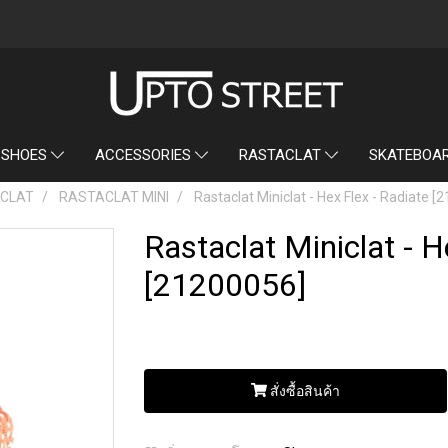
SKATEBOA
 SHOES
ACCESSORIES
RASTACLAT
CLAT
RASTACLAT MINI
Rastaclat Miniclat - Hex Flex - Radiate 
Rastaclat Miniclat - H
[21200056]
สั่งซื้อสินค้า