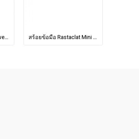
Rastaclat Minicalt Halloween Monster Pack Wolfie [21400020]
สร้อยข้อมือ Rastaclat Mini Desert Haze Collection - Chakra [RCW001CHKA]