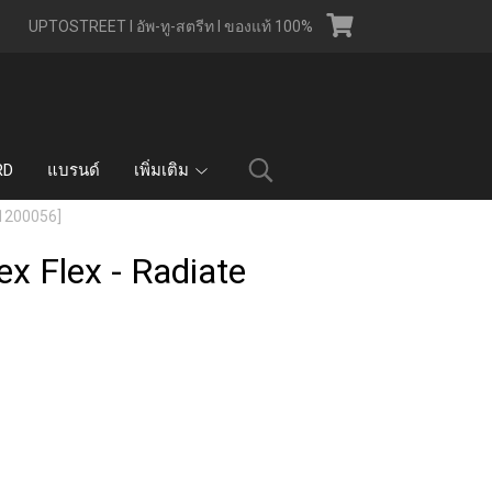
UPTOSTREET l อัพ-ทู-สตรีท l ของแท้ 100%
RD
แบรนด์
เพิ่มเติม
[21200056]
ex Flex - Radiate