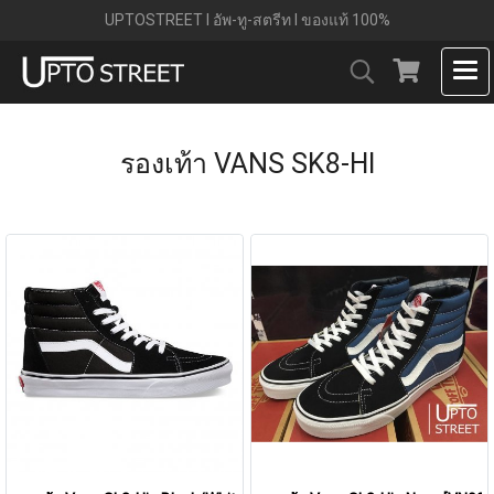
UPTOSTREET l อัพ-ทู-สตรีท l ของแท้ 100%
รองเท้า VANS SK8-HI