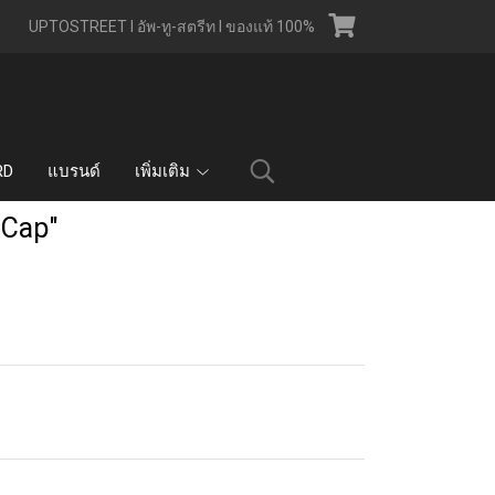
UPTOSTREET l อัพ-ทู-สตรีท l ของแท้ 100%
RD
แบรนด์
เพิ่มเติม
 Cap"