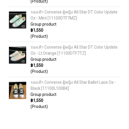
(Product)
รองเท้า Converse ผู้หญิง All Star DT Color Update
Ox - Mint [11100DTF7MZ]
Group product
฿1,550
(Product)
รองเท้า Converse ผู้หญิง All Star DT Color Update
Ox - Lt.Orange [11100DTF7TZ]
Group product
฿1,550
(Product)
รองเท้า Converse ผู้หญิง All Star Ballet Lace Ox -
Black [11100L100BK]
Group product
฿1,550
(Product)