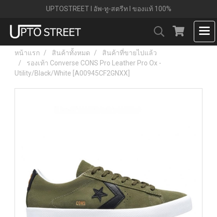
UPTOSTREET l อัพ-ทู-สตรีท l ของแท้ 100%
หน้าแรก
สินค้าทั้งหมด
สินค้าที่ขายไปแล้ว
รองเท้า Converse CONS Pro Leather Pro Ox -
Utility/Black/White [A00945CF2GNXX]