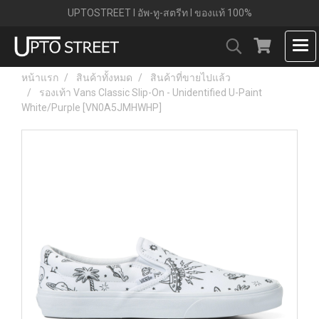
UPTOSTREET l อัพ-ทู-สตรีท l ของแท้ 100%
หน้าแรก
สินค้าทั้งหมด
สินค้าที่ขายไปแล้ว
รองเท้า Vans Classic Slip-On - Unidentified U-Paint
White/Purple [VN0A5JMHWHP]