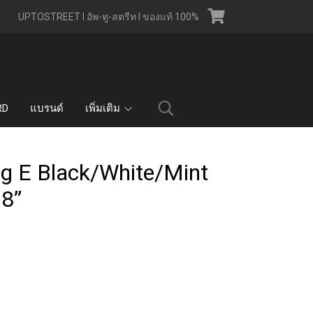
UPTOSTREET l อัพ-ทู-สตรีท l ของแท้ 100%
RD
แบรนด์
เพิ่มเติม
ig E Black/White/Mint
 8”