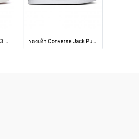
รองเท้า VANS SK8-HI VR3 - Black/Marshmallow [VN0005UN1KP]
รองเท้า Converse Jack Purcell Cotton Ox - White [164057CWW]