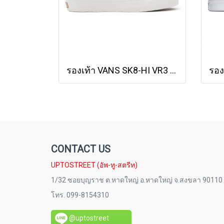
รองเท้า VANS SK8-HI VR3 - Black/Marshmallow [VN0005UN1KP]
CONTACT US
UPTOSTREET (อัพ-ทู-สตรีท)
1/32 ซอยบุญราช ต.หาดใหญ่ อ.หาดใหญ่ จ.สงขลา 90110
โทร. 099-8154310
@uptostreet