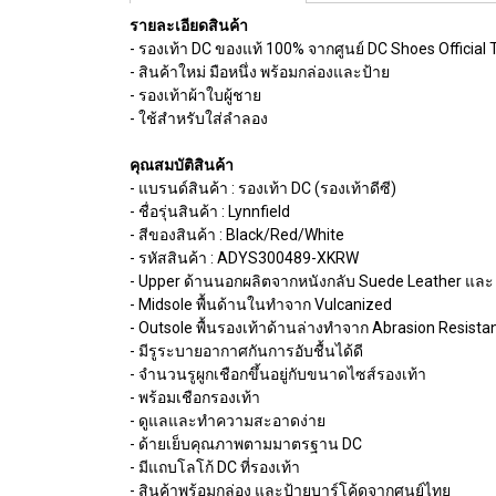
รายละเอียดสินค้า
- รองเท้า DC ของแท้ 100% จากศูนย์ DC Shoes Official 
- สินค้าใหม่ มือหนึ่ง พร้อมกล่องและป้าย
- รองเท้าผ้าใบผู้ชาย
- ใช้สำหรับใส่ลำลอง
คุณสมบัติสินค้า
- แบรนด์สินค้า : รองเท้า DC (รองเท้าดีซี)
- ชื่อรุ่นสินค้า : Lynnfield
- สีของสินค้า : Black/Red/White
- รหัสสินค้า : ADYS300489-XKRW
- Upper ด้านนอกผลิตจากหนังกลับ Suede Leather และ
- Midsole พื้นด้านในทำจาก Vulcanized
- Outsole พื้นรองเท้าด้านล่างทำจาก Abrasion Resista
- มีรูระบายอากาศกันการอับชื้นได้ดี
- จำนวนรูผูกเชือกขึ้นอยู่กับขนาดไซส์รองเท้า
- พร้อมเชือกรองเท้า
- ดูแลและทำความสะอาดง่าย
- ด้ายเย็บคุณภาพตามมาตรฐาน DC
- มีแถบโลโก้ DC ที่รองเท้า
- สินค้าพร้อมกล่อง และป้ายบาร์โค้ดจากศูนย์ไทย