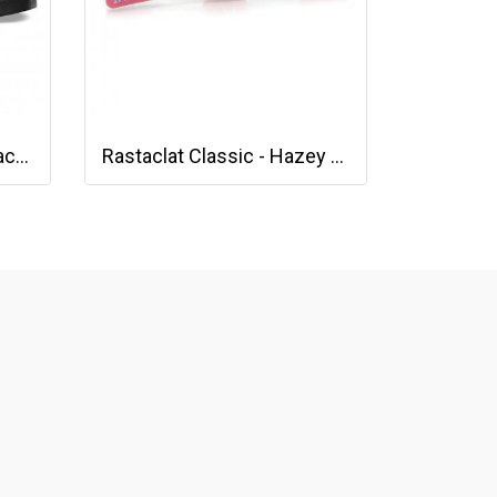
รองเท้า Vans Sk8-Hi - Black/Black/Black [VN000TS9BJ4]
Rastaclat Classic - Hazey Hues - Mist [11200185]