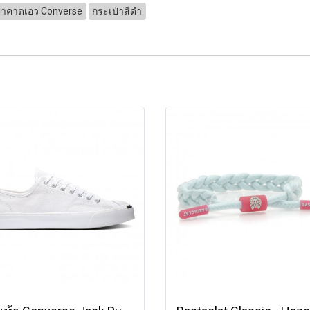
๋าคาดเอว Converse
กระเป๋าสีดำ