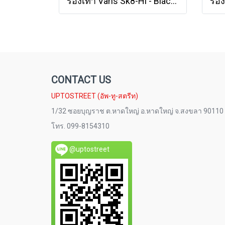
รองเท้า Vans Sk8-Hi - Black/Black/Black [VN000TS9BJ4]
CONTACT US
UPTOSTREET (อัพ-ทู-สตรีท)
1/32 ซอยบุญราช ต.หาดใหญ่ อ.หาดใหญ่ จ.สงขลา 90110
โทร. 099-8154310
@uptostreet