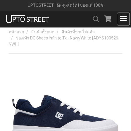
UPTOSTREET l อัพ-ทู-สตรีท l ของแท้ 100%
หน้าแรก
สินค้าทั้งหมด
สินค้าที่ขายไปแล้ว
รองเท้า DC Shoes Infinite Tx - Navy/White [ADYS100526-
NWH]