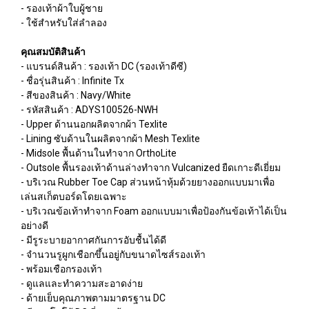
- รองเท้าผ้าใบผู้ชาย
- ใช้สำหรับใส่ลำลอง
คุณสมบัติสินค้า
- แบรนด์สินค้า : รองเท้า DC (รองเท้าดีซี)
- ชื่อรุ่นสินค้า : Infinite Tx
- สีของสินค้า : Navy/White
- รหัสสินค้า : ADYS100526-NWH
- Upper ด้านนอกผลิตจากผ้า Texlite
- Lining ซับด้านในผลิตจากผ้า Mesh Texlite
- Midsole พื้นด้านในทำจาก OrthoLite
- Outsole พื้นรองเท้าด้านล่างทำจาก Vulcanized ยืดเกาะดีเยี่ยม
- บริเวณ Rubber Toe Cap ส่วนหน้าหุ้มด้วยยางออกแบบมาเพื่อ
เล่นสเก็ตบอร์ดโดยเฉพาะ
- บริเวณข้อเท้าทำจาก Foam ออกแบบมาเพื่อป้องกันข้อเท้าได้เป็น
อย่างดี
- มีรูระบายอากาศกันการอับชื้นได้ดี
- จำนวนรูผูกเชือกขึ้นอยู่กับขนาดไซส์รองเท้า
- พร้อมเชือกรองเท้า
- ดูแลและทำความสะอาดง่าย
- ด้ายเย็บคุณภาพตามมาตรฐาน DC