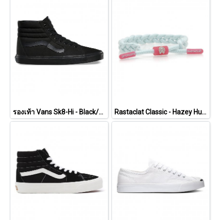
รองเท้า Vans Sk8-Hi - Black/Black/Black [VN000TS9BJ4]
Rastaclat Classic - Hazey Hues - Mist [11200185]