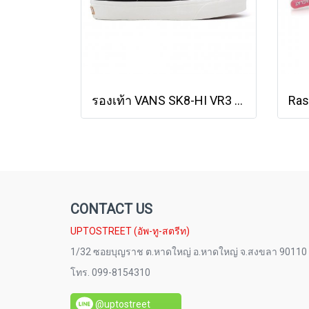
รองเท้า VANS SK8-HI VR3 - Black/Marshmallow [VN0005UN1KP]
CONTACT US
UPTOSTREET (อัพ-ทู-สตรีท)
1/32 ซอยบุญราช ต.หาดใหญ่ อ.หาดใหญ่ จ.สงขลา 90110
โทร. 099-8154310
@uptostreet