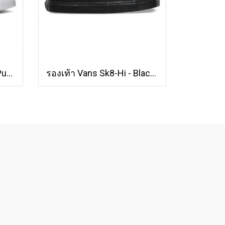
รองเท้า Converse Jack Purcell Cotton Ox - White [164057CWW]
รองเท้า Vans Sk8-Hi - Black/Black/Black [VN000TS9BJ4]