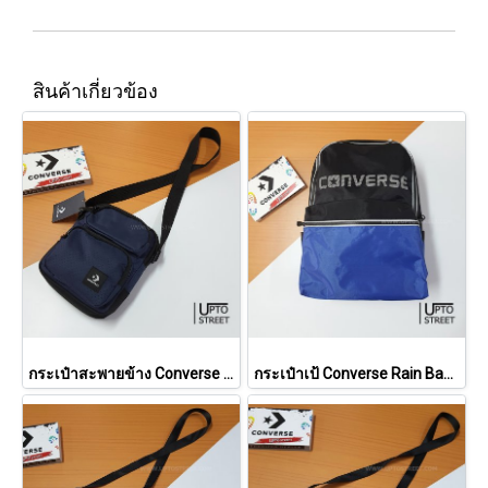
สินค้าเกี่ยวข้อง
กระเป๋าสะพายข้าง Converse Pioneer Mini Bag - Navy [126001483NA]
กระเป๋าเป้ Converse Rain Backpack - Navy [126001246NA]